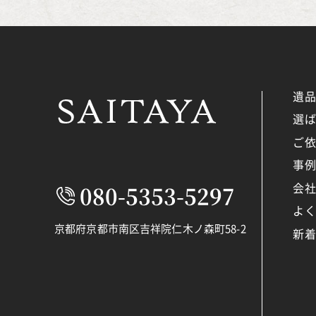
遺
選
ご
事
会
080-5353-5297
よ
京都府京都市南区吉祥院仁木ノ森町58-2
新