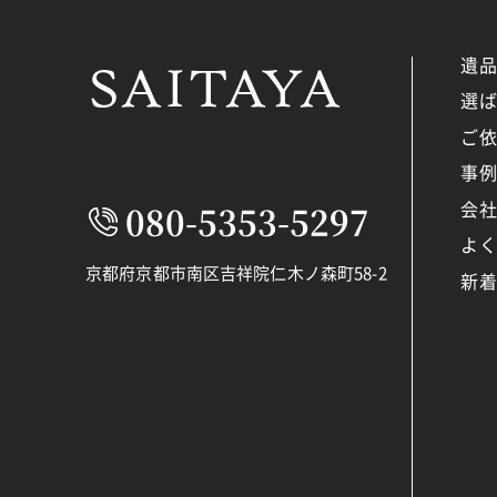
遺
選
ご
事
会
080-5353-5297
よ
京都府京都市南区吉祥院仁木ノ森町58-2
新