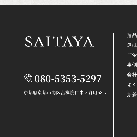
遺
選
ご
事
会
080-5353-5297
よ
京都府京都市南区吉祥院仁木ノ森町58-2
新